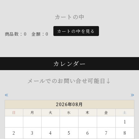
カートの中
カートの中を見る
商品数：0
金額：0
カレンダー
メールでのお問い合せ可能日↓
«
»
2026年08月
日
月
火
水
木
金
土
1
2
3
4
5
6
7
8