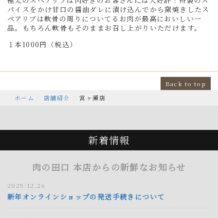
極太のスペアリブは肉好きのお客さんには大好評！特製のス
パイスをかけ甘口の醤油ダレに漬け込んでから窯焼きしたス
ペアリブは軟骨の周りについてるお肉が最高においしい一
品。もちろん軟骨もそのままお召し上がりいただけます。
１本1000円（税込）
Back to top
ホーム
店舗紹介
宮ヶ瀬店
新着情報
肉の田口 本店からの新鮮なお知らせ
2025.12.26
新年オンラインショップの発送手続きについて