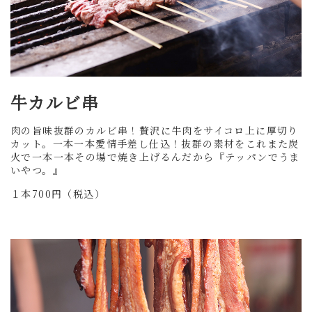
牛カルビ串
肉の旨味抜群のカルビ串！贅沢に牛肉をサイコロ上に厚切り
カット。一本一本愛情手差し仕込！抜群の素材をこれまた炭
火で一本一本その場で焼き上げるんだから『テッパンでうま
いやつ。』
１本700円（税込）