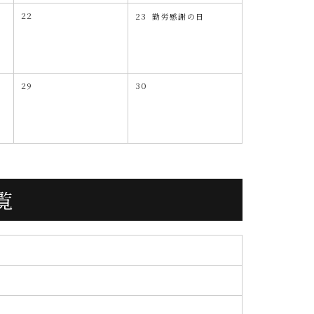
22
23
勤労感謝の日
29
30
覧