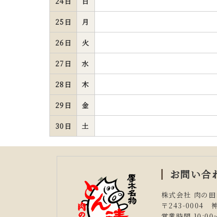
24日
日
25日
月
26日
火
27日
水
28日
木
29日
金
30日
土
お問い合
株式会社 肉の
〒243-0004 
営業時間 10:00~