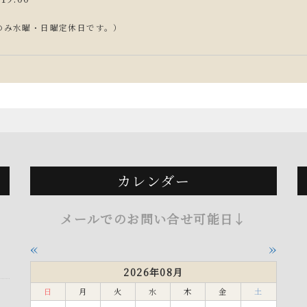
のみ水曜・日曜定休日です。）
カレンダー
メールでのお問い合せ可能日↓
«
»
2026年08月
日
月
火
水
木
金
土